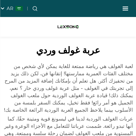
AR
عربة غولف وردي
لعبة الغولف هي رياضة ممتعة للغاية يمكن لأي شخص من
مختلف الفئات العمرية ممارستها! إتقانها فن، لكن ذلك يزيد
من تحفيزك أكثر. هل تعلم أن بإمكانك إضافة المزيد من المرح
إلى تجربتك في الغولف - مثل
عربة غولف وردي حار
؟ نعم،
يمكنك ذلك! قيادة عربة الغولف الوردية حول ملعب الغولف
الجميل هو أمر رائع! فقط تخيل، يمكنك السفر بلمسة من
الأسلوب بينما يلاحظ الجميع العربة الوردية الرائعة الخاصة بك!
عربات الغولف الوردية لدينا في ليسونغ قوية ومتينة حقًا، كما
أنها تبدو رائعة. صُممت عرباتنا للتعامل مع الأجزاء الوعرة وغير
المستوية من ملعب الغولف لضمان رحلة سلسة وممتعة. وهي