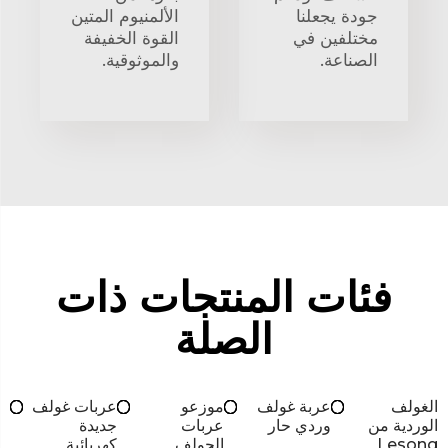
جودة يجعلنا
الألمنيوم المتين
مختلفين في
القوة الخفيفة
الصناعة.
والموثوقية.
فئات المنتجات ذات
الصلة
الغولف
عربة غولف
موزعو
عربات غولف
الوردية من
وردي حار
عربات
جديدة
Lesong
الجولف
كهربائية