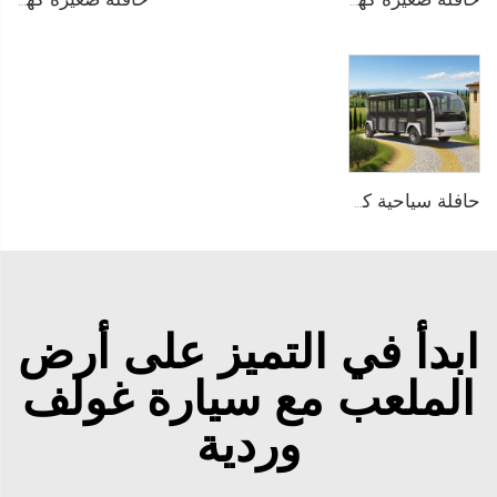
حافلة صغيرة كهربائية تعمل بالبطارية الليثيوم LiFePO4 بسعة 200AH ذات أبواب من الألمنيوم وبسعة 14 مقعدًا طراز LS6148KF
حافلة صغيرة كهربائية تعمل بالبطارية الليثيوم بجهد 96V تُستخدم في المنتجعات أو الفنادق بسعة 23 مقعدًا طراز LS6230K
حافلة سياحية كهربائية تعمل بنظام PMSM بجهد 96V وبطارية الليثيوم LFP بسعة 20KW و23 مقعدًا طراز LS6230KF
ابدأ في التميز على أرض
الملعب مع سيارة غولف
وردية