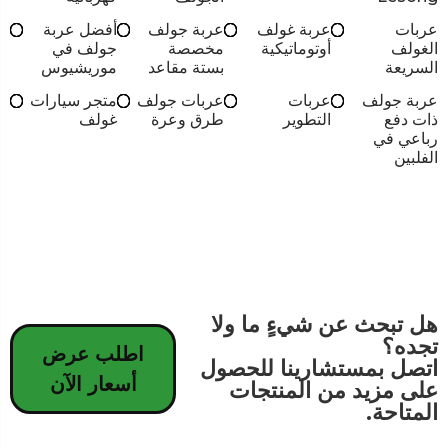
عربات
عربة غولف
عربة جولف
أفضل عربة
الغولف
أوتوماتيكية
مخصصة
جولف في
السريعة
بستة مقاعد
موريشيوس
عربة جولف
عربات
عربات جولف
متجر سيارات
ذات دفع
التطوير
طرق وعرة
غولف
رباعي في
الفلبين
هل تبحث عن شيءٍ ما ولا
تجده؟
اطلب عرض
اتصل بمستشارينا للحصول
أسعار الآن
على مزيد من المنتجات
المتاحة.