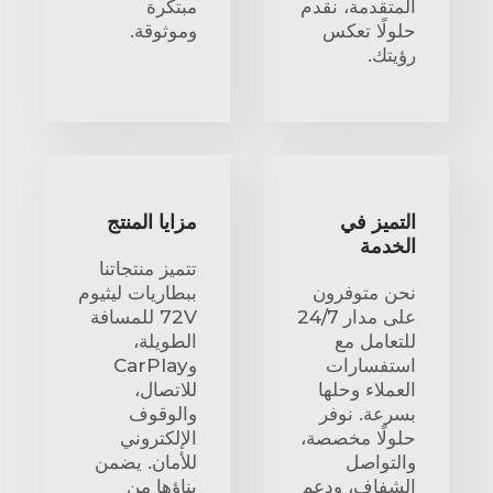
المتقدمة، نقدم
مبتكرة
حلولًا تعكس
وموثوقة.
رؤيتك.
التميز في
مزايا المنتج
الخدمة
تتميز منتجاتنا
نحن متوفرون
ببطاريات ليثيوم
على مدار 24/7
72V للمسافة
للتعامل مع
الطويلة،
استفسارات
وCarPlay
العملاء وحلها
للاتصال،
بسرعة. نوفر
والوقوف
حلولًا مخصصة،
الإلكتروني
والتواصل
للأمان. يضمن
الشفاف، ودعم
بناؤها من