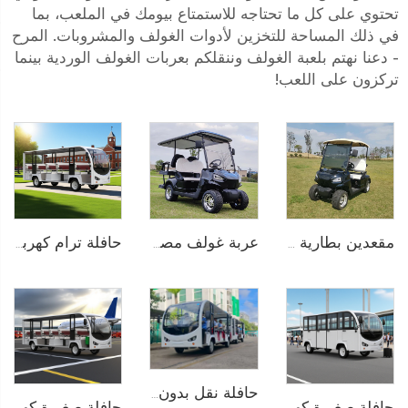
تحتوي على كل ما تحتاجه للاستمتاع بيومك في الملعب، بما
في ذلك المساحة للتخزين لأدوات الغولف والمشروبات. المرح
- دعنا نهتم بلعبة الغولف وننقلكم بعربات الغولف الوردية بينما
تركزون على اللعب!
عربة غولف مصغرة كهربائية ببطارية ليثيوم أيون لـ 4 أشخاص 72V LS2020KSZ
مقعدين بطارية ليثيوم كهربائية عربة غولف LS2020K
حافلة ترام كهربائية خالصة تعمل بالبطارية الليثيوم بسعة 14 مقعدًا وجهد 72 فولت تُستخدم في الحدائق الحيوانية طراز LS6148K
حافلة نقل بدون مسار تعمل بالكهرباء في المنتزهات الترفيهية بسعة 29 راكبًا طراز LS6148KY