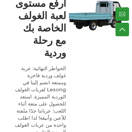
ارفع مستوى
لعبة الغولف
الخاصة بك
مع رحلة
وردية
الخواطر النهائية: عربة
غولف وردية فاخرة
وممتعة انضم إلينا في
Lesong لعربات الغولف
الوردية المميزة. استعد
للحصول على متعة أثناء
اللعب؛ عرباتنا جدًا ملفتة
للأعين وأنيقة! لذا اطلب
واحدة من عربات الغولف
الوردية الخاصة بـ