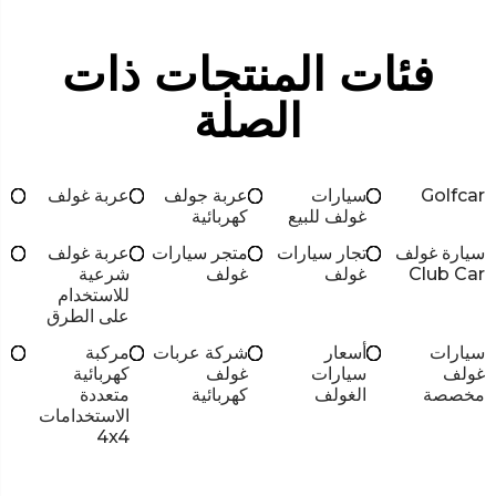
فئات المنتجات ذات
الصلة
Golfcar
سيارات
عربة جولف
عربة غولف
غولف للبيع
كهربائية
سيارة غولف
تجار سيارات
متجر سيارات
عربة غولف
Club Car
غولف
غولف
شرعية
للاستخدام
على الطرق
سيارات
أسعار
شركة عربات
مركبة
غولف
سيارات
غولف
كهربائية
مخصصة
الغولف
كهربائية
متعددة
الاستخدامات
4x4