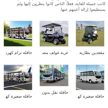
كانت جميلة للغاية، فعلاً، الناس كانوا ينظرون إليها ولم
يستطيعوا إزالة أعينهم عنها.
عربة غولف مصغرة كهربائية ببطارية ليثيوم أيون لـ 4 أشخاص 72V LS2020KSZ
مقعدين بطارية ليثيوم كهربائية عربة غولف LS2020K
حافلة ترام كهربائية خالصة تعمل بالبطارية الليثيوم بسعة 14 مقعدًا وجهد 72 فولت تُستخدم في الحدائق الحيوانية طراز LS6148K
حافلة نقل بدون مسار تعمل بالكهرباء في المنتزهات الترفيهية بسعة 29 راكبًا طراز LS6148KY
حافلة صغيرة كهربائية تعمل بالبطارية الليثيوم LiFePO4 بسعة 200AH ذات أبواب من الألمنيوم وبسعة 14 مقعدًا طراز LS6148KF
حافلة صغيرة كهربائية تعمل بالبطارية الليثيوم بجهد 96V تُستخدم في المنتجعات أو الفنادق بسعة 23 مقعدًا طراز LS6230K