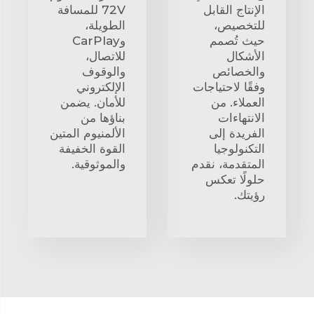
الإنتاج القابل
72V للمسافة
للتخصيص،
الطويلة،
حيث تُصمم
وCarPlay
الأشكال
للاتصال،
والخصائص
والوقوف
وفقًا لاحتياجات
الإلكتروني
العملاء. من
للأمان. يضمن
الانتهاءات
بناؤها من
الفريدة إلى
الألمنيوم المتين
التكنولوجيا
القوة الخفيفة
المتقدمة، نقدم
والموثوقية.
حلولًا تعكس
رؤيتك.