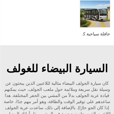
حافلة سياحية كهربائية تعمل بنظام PMSM بجهد 96V وبطارية الليثيوم LFP بسعة 20KW و23 مقعدًا طراز LS6230KF
السيارة البيضاء للغولف
كان سيارة الجولف البيضاء مثالية لللاعبين الذين يبحثون عن
وسيلة نقل سريعة وملائمة حول ملعب الجولف. حيث يمكنهم
قيادة عربة الجولف بدلاً من المشي بين الحفر المختلفة. هذا
ساعدهم على توفير الوقت والطاقة، وهو أمر مهم جدًا، خاصة
إذا كان الجو حارًا). بالإضافة إلى ذلك، ساعدت عربة الجولف
اللاعبين الذين يعانون صعوبة في المشي، مثل أولئك المصابين