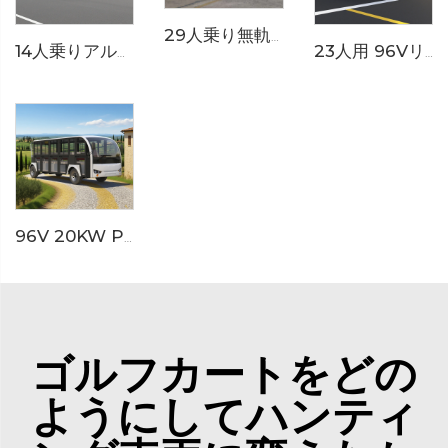
29人乗り無軌条テーマパーク用電動シャトルバストレイン LS6148KY
14人乗りアルミドア付き200AH LiFePO4リチウム電動小型バス LS6148KF
23人用 96Vリチウムイオン電池搭載 リゾートやホテルで使用する電動ミニバス LS6230K
96V 20KW PMSMシステム LFPリチウム電池搭載 23人乗り電動観光バス LS6230KF
ゴルフカートをどの
ようにしてハンティ