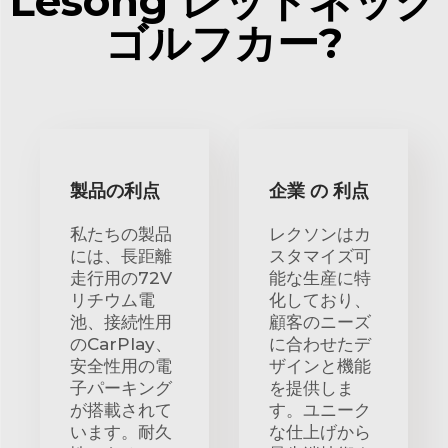
Lesong レッドネック
ゴルフカー?
製品の利点
企業 の 利点
私たちの製品
レクソンはカ
には、長距離
スタマイズ可
走行用の72V
能な生産に特
リチウム電
化しており、
池、接続性用
顧客のニーズ
のCarPlay、
に合わせたデ
安全性用の電
ザインと機能
子パーキング
を提供しま
が搭載されて
す。ユニーク
います。耐久
な仕上げから