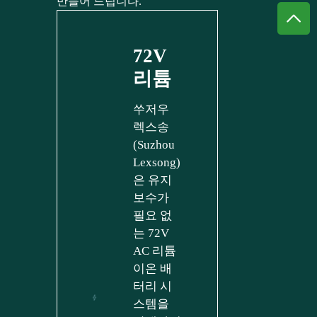
만들어 드립니다.
72V
리튬
쑤저우
렉스송
(Suzhou
Lexsong)
은 유지
보수가
필요 없
는 72V
AC 리튬
이온 배
터리 시
스템을