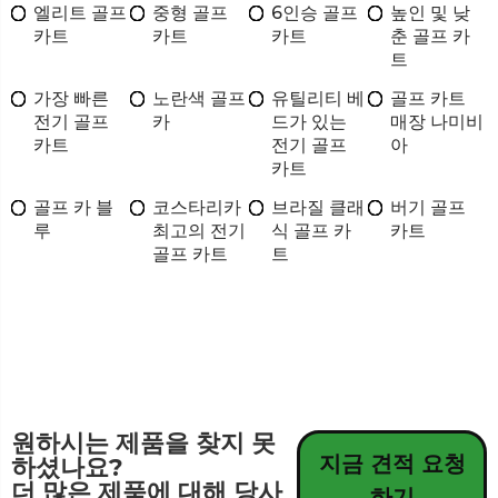
엘리트 골프
중형 골프
6인승 골프
높인 및 낮
카트
카트
카트
춘 골프 카
트
가장 빠른
노란색 골프
유틸리티 베
골프 카트
전기 골프
카
드가 있는
매장 나미비
카트
전기 골프
아
카트
골프 카 블
코스타리카
브라질 클래
버기 골프
루
최고의 전기
식 골프 카
카트
골프 카트
트
원하시는 제품을 찾지 못
지금 견적 요청
하셨나요?
더 많은 제품에 대해 당사
하기