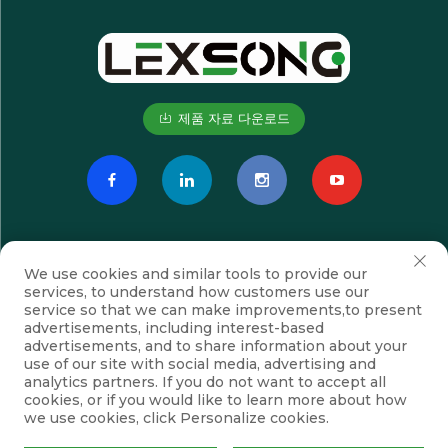
제품 자료 다운로드
We use cookies and similar tools to provide our
services, to understand how customers use our
service so that we can make improvements,to present
advertisements, including interest-based
advertisements, and to share information about your
구독하기
use of our site with social media, advertising and
analytics partners. If you do not want to accept all
cookies, or if you would like to learn more about how
we use cookies, click Personalize cookies.
저작권 © 수저우 렉슨 전기전자 장비 유한 회사. 모든 권리 보유
개인정보 보호정
책
블로그