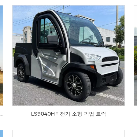
LS9040HF 전기 소형 픽업 트럭
2 인승 긴 화물 베드 전기 유틸리티 골프 카 LS2040KHCX