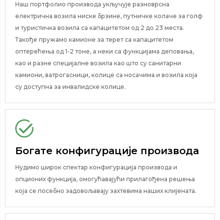
Наш портфолио производа укључује разноврсна
електрична возила ниске брзине, путничке колаче за голф
и туристичка возила са капацитетом од 2 до 23 места.
Такође пружамо камионе за терет са капацитетом
оптерећења од 1-2 тоне, а неки са функцијама деповања,
као и разне специјалне возила као што су санитарни
камиони, ватрогасници, колице са носачима и возила која
су доступна за инвалидске колице.
Богате конфигурације производа
Нудимо широк спектар конфигурација производа и
опционих функција, омогућавајући прилагођена решења
која се посебно задовољавају захтевима наших клијената.