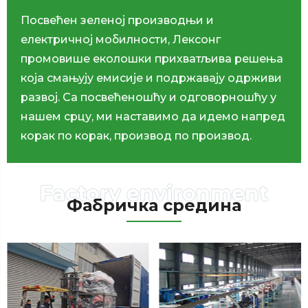
Посвећен зеленој производњи и
електричној мобилности, Лексонг
промовише еколошки прихватљива решења
која смањују емисије и подржавају одрживи
развој. Са посвећеношћу и одговорношћу у
нашем срцу, ми наставимо да идемо напред
корак по корак, производ по производ.
Фабричка средина