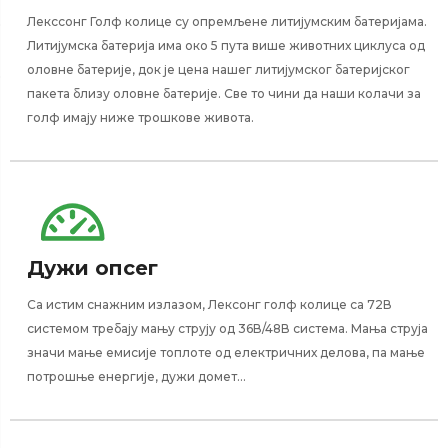
Лекссонг Голф колице су опремљене литијумским батеријама.
Литијумска батерија има око 5 пута више животних циклуса од
оловне батерије, док је цена нашег литијумског батеријског
пакета близу оловне батерије. Све то чини да наши колачи за
голф имају ниже трошкове живота.
Дужи опсег
Са истим снажним излазом, Лексонг голф колице са 72В
системом требају мању струју од 36В/48В система. Мања струја
значи мање емисије топлоте од електричних делова, па мање
потрошње енергије, дужи домет...