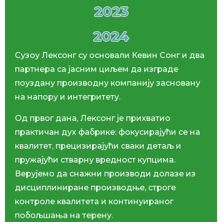
2023
2024
Сузоу Лексонг су основали Кевин Сонг и два
партнера са јасним циљем да изграде
поуздану производну компанију засновану
на напору и интегритету.
Од првог дана, Лексонг је прихватио
практичан дух фабрике: фокусирајући се на
квалитет, прецизирајући сваки детаљ и
пружајући стварну вредност купцима.
Верујемо да снажни производи долазе из
дисциплиниране производње, строге
контроле квалитета и континуираног
побољшања на терену.