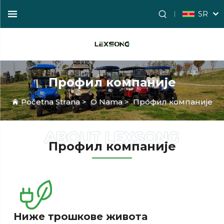
SR
Профил компаније
Početna Strana
>
O Nama
>
Профил компаније
Профил компаније
Ниже трошкове живота