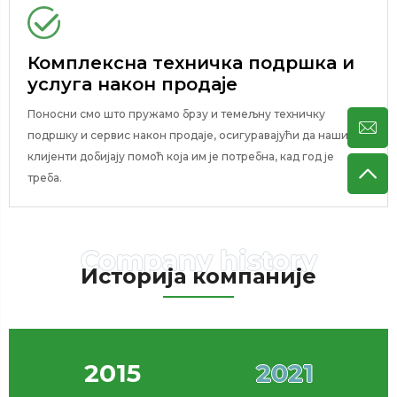
Комплексна техничка подршка и
услуга након продаје
Поносни смо што пружамо брзу и темељну техничку
подршку и сервис након продаје, осигуравајући да наши
клијенти добијају помоћ која им је потребна, кад год је
треба.
Историја компаније
2015
2021