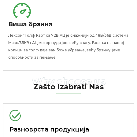
Виша брзина
Лексонг Голф Карт са 72В АЦ је снажнији од 48В/36В система.
Макс.7.5КВт АЦ мотор нуди још већу снагу. Вожња на нашој
колици за голф даје вам брже убрзање, већу брзину, јаче
способности за пењање...
Zašto Izabrati Nas
Разноврста продукција