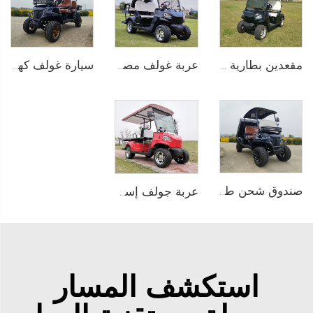
عربة غولف مصغرة كهربائية ببطارية ليثيوم أيون لـ 4 أشخاص 72V LS2020KSZ
سيارة غولف كهربائية ذات سرير شحن ببطارية LiFePO4 قوة 72 فولت تتسع لـ4 أشخاص LS2041H
مقعدين بطارية ليثيوم كهربائية عربة غولف LS2020K
صندوق شحن طويل لأدوات الحديقة وصيانة المنتجعات عربة غولف كهربائية LS2041HCX
عربة جولف إسعاف كهربائية LS2020TB2
استكشف المسار