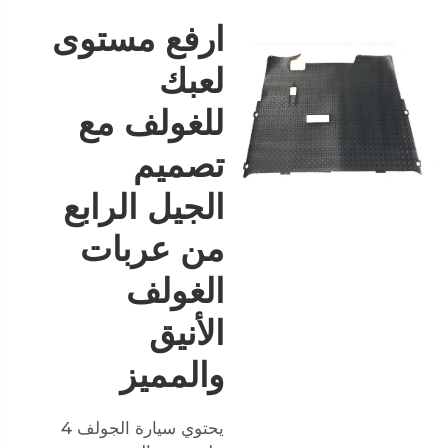
ارفع مستوى
لعبك
للغولف مع
تصميم
الجيل الرابع
من عربات
الغولف
الأنيق
والمميز
يحتوي سيارة الجولف 4