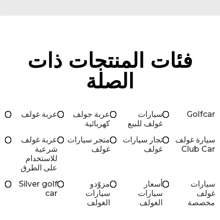
فئات المنتجات ذات
الصلة
Golfcar
سيارات
عربة جولف
عربة غولف
غولف للبيع
كهربائية
سيارة غولف
تجار سيارات
متجر سيارات
عربة غولف
Club Car
غولف
غولف
شرعية
للاستخدام
على الطرق
سيارات
أسعار
مزوّدو
Silver golf
غولف
سيارات
سيارات
car
مخصصة
الغولف
الغولف