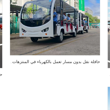
حافلة نقل بدون مسار تعمل بالكهرباء في المنتزهات الترفيهية بسعة 29 راكبًا طراز LS6148KY
 من الألمنيوم وبسعة 14 مقعدًا طراز LS6148KF