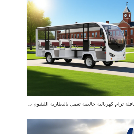
حافلة ترام كهربائية خالصة تعمل بالبطارية الليثيوم بسعة 14 مقعدًا وجهد 72 فولت تُستخدم في الحدائق الحيوانية طراز LS6148K