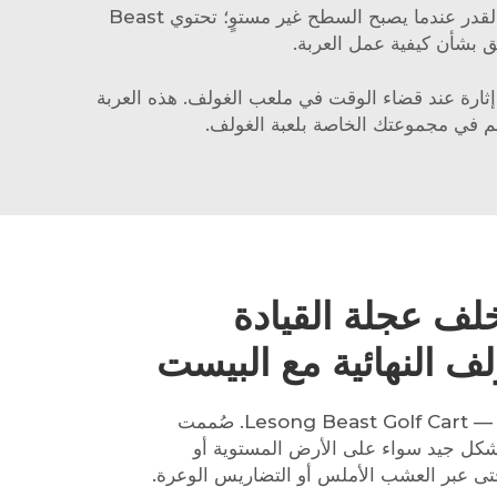
هذا العربة الرائعة تجعلك تشعر وكأنك محترف بمجرد الجلوس. قد تبدو الخطوات مثيرة للإعجاب، لكنها ليست بنفس القدر عندما يصبح السطح غير مستوٍ؛ تحتوي Beast
لق بشأن كيفية عمل العربة.
تجربتك أكثر إثارة عند قضاء الوقت في ملعب الغولف. هذه العربة
م في مجموعتك الخاصة بلعبة الغولف.
ف عجلة القيادة
هذه هي أكثر عربات الغولف قوة — Lesong Beast Golf Cart. صُممت
كل جيد سواء على الأرض المستوية أو
ى عبر العشب الأملس أو التضاريس الوعرة.