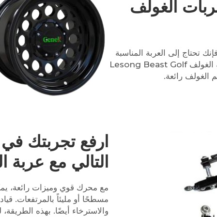
ربات الغولف
ك تحتاج إلى العربة المناسبة
للغولف. هل تبحث عن عربة غولف؟ شاهد عربة الغولف Lesong Beast Golf
ارفع تجربتك في 
التالي مع عربة 
مع محرك قوي وميزات رائعة، يمك
مسطحًا أو مليئاً بالمرتفعات. قيا
والاسترخاء أيضًا. بهذه الطريق