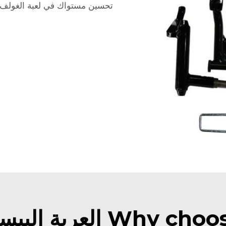
تحسين مستواك في لعبة الغولف 
لعربة البيست للغولف?