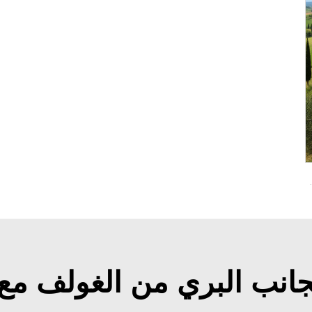
LFP بسعة 20KW و23 مقعدًا طراز LS6230KF