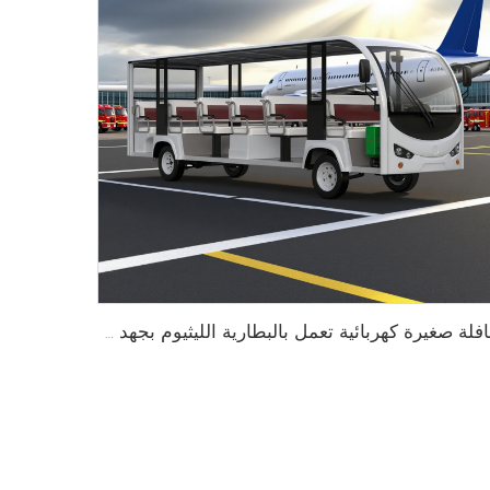
حافلة صغيرة كهربائية تعمل بالبطارية الليثيوم بجهد 96V تُستخدم في المنتجعات أو الفنادق بسعة 23 مقعدًا طراز LS6230K