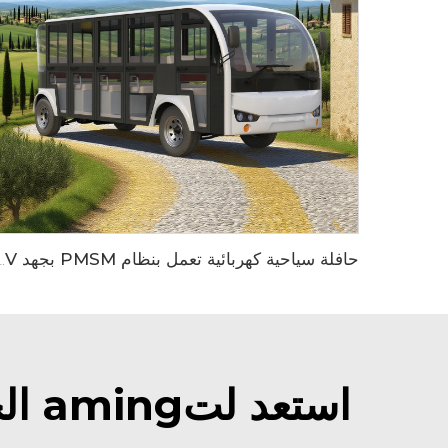
حافلة سياحية كهربائية تعمل بنظام PMSM بجهد 96V وبطارية الليثيوم 
استعد لتaming الجانب البري من الغولف مع عربة الغولف بيست