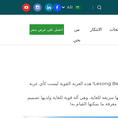
AR
تجات
الابتكار
من
احصل على عرض سعر
نحن
مجاني
استعد لبعض المرح على ملعب الغولف (شريطة أن يكون لديك المعدات المناسبة) يجب أن تنظر إلى عربة الغولف Lesong Beast! هذه العربة القوية ليست كأي عربة
يعة للغاية، وهي آلة قوية للغاية ولديها تصميم
رفة ما يمكنها القيام به!