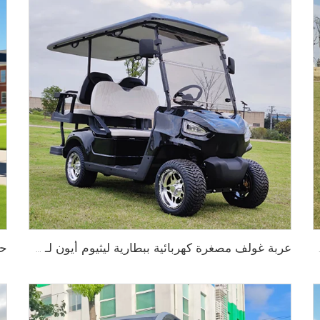
عربة غولف مصغرة كهربائية ببطارية ليثيوم أيون لـ 4 أشخاص 72V LS2020KSZ
ولف LS2020K