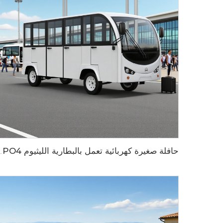
حافلة صغيرة كهربائية تعمل بالبطارية الليثيوم LiFePO4 بسعة 200AH ذات أبواب