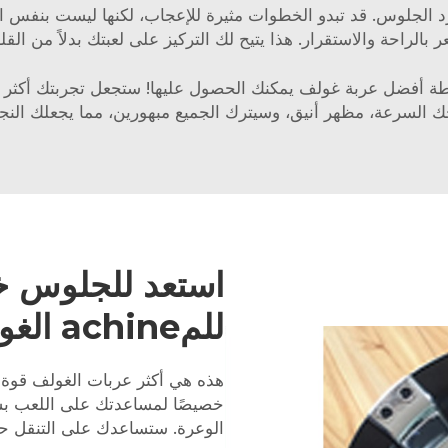
بالراحة والاستقرار. هذا يتيح لك التركيز على لعبتك بدلاً من الق
Lesong Beast Golf Cart هي ببساطة أفضل عربة غولف يمكنك الحصول عليها! ستجعل 
ك السرعة، مظهر أنيق، وسيترك الجميع مبهورين، مما يجعلك النج
استعد للجلوس خل
للمachine الغولف النهائية مع البيست
خصيصًا لمساعدتك على اللعب بش
الوعرة. ستساعدك على التنقل حت