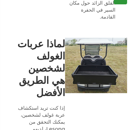
القلق الزائد حول مكان
السير في الحفرة
القادمة.
لماذا عربات
الغولف
لشخصين
هي الطريق
الأفضل
إذا كنت تريد استكشاف
عربة غولف لشخصين،
يمكنك التحقق من
Lesong، لديهم