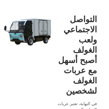
التواصل
الاجتماعي
ولعب
الغولف
أصبح أسهل
مع عربات
الغولف
لشخصين
في النهاية، تعتبر عربات