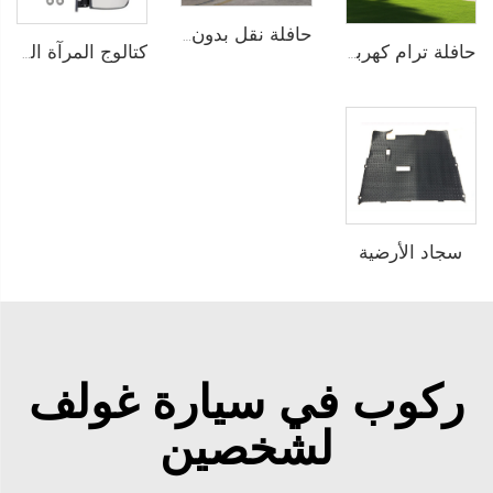
حافلة نقل بدون مسار تعمل بالكهرباء في المنتزهات الترفيهية بسعة 29 راكبًا طراز LS6148KY
كتالوج المرآة الجانبية
حافلة ترام كهربائية خالصة تعمل بالبطارية الليثيوم بسعة 14 مقعدًا وجهد 72 فولت تُستخدم في الحدائق الحيوانية طراز LS6148K
سجاد الأرضية
ركوب في سيارة غولف
لشخصين