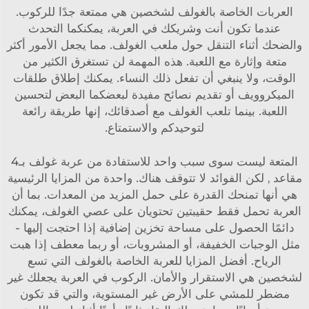
العربات الخاصة بالغولف لشخصين هي ممتعة جدًا للركوب.
عندما تكون أنت وشريكك في العربة، يمكنكما التحدث
والضحك أثناء التنقل حول ملعب الغولف. مما يجعل الأمور أكثر
متعة وإثارة مع اللعبة. هذه المهمة لن تستغرق الكثير من
الوقت، ولا ينبغي أن تفعل ذلك النساء. يمكنك إطلاق طلقات
الميكروويف أو تقديم نصائح مفيدة لبعضكما البعض لتحسين
اللعبة. بينما تلعب الغولف مع أصدقائك، إنها طريقة رائعة
لتوحيدكم والاستمتاع.
المتعة ليست سوى سبب واحد للاستفادة من
عربة غولف بـ4
مقاعد
, لكن الفوائد لا تتوقف هناك. واحدة من المزايا الرئيسية
هي أنها تمنحك القدرة على حمل المزيد من المعدات. بما أن
العربة تحمل فقط حقيبتين تحتويان على عصي الغولف، يمكنك
دائمًا الحصول على مساحة تخزين إضافية إذا احتجت إليها -
مثل الوجبات الخفيفة، أو المشروبات، أو ربما معطف إذا هبت
الرياح. أفضل المزايا للعربة الخاصة بالغولف التي تسع
لشخصين هي الاستقرار والأمان. الركوب في العربة يجعلك غير
مضطر للمشي على الأرض غير المستوية، والتي قد تكون