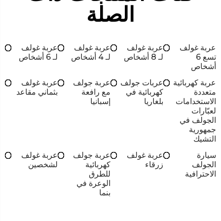
الصلة
عربة غولف
عربة غولف
عربة غولف
عربة غولف
تسع 6
لـ 8 أشخاص
لـ 4 أشخاص
لـ 6 أشخاص
أشخاص
عربة كهربائية
عربات جولف
عربة جولف
عربة غولف
متعددة
كهربائية في
مع رافعة
بثماني مقاعد
الاستخدامات
بلغاريا
إسبانيا
لعبّارات
الجولف في
جمهورية
التشيك
سيارة
عربة غولف
عربة جولف
عربة غولف
الجولف
زرقاء
كهربائية
لشخصين
الاحترافية
للطرق
الوعرة في
بنما