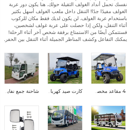
نفسك تحمل أنداد الغولف الثقيلة حولك. هنا يكون دور عربة
الغولف مفيدًا جدًا! التنقل داخل ملعب الغولف أسهل بكثير
باستخدام عربة الغولف. لن يكون لديك فقط مكان للركوب
أثناء التنقل، ولكن إذا حصلت على عربة غولف لشخصين،
فستتمكن أيضًا من الاستمتاع برفقة شخص آخر أثناء الرحلة!
يمكنك التفاعل وكشف المناظر الجميلة أثناء التنقل بين الحفر.
4 مقاعد مخصصة لاستخدام المزارع عربة غولف كهربائية خارج الطرق LS2020ASZ
كارت صيد كهربائي يعمل ببطارية LFP 72V يتسع لـ6 أشخاص LS2041ASZ
شاحنة جمع نفايات كهربائية LS6023X