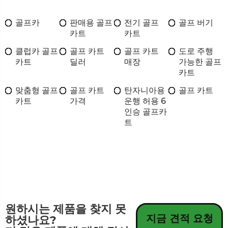
골프카
판매용 골프
전기 골프
골프 버기
카트
카트
클럽카 골프
골프 카트
골프 카트
도로 주행
카트
딜러
매장
가능한 골프
카트
맞춤형 골프
골프 카트
탄자니아용
골프 카트
카트
가격
운행 허용 6
인승 골프카
트
원하시는 제품을 찾지 못
지금 견적 요청
하셨나요?