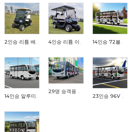
4인승 리튬 이온 배터리 72V 전기 미니 골프 카트 LS2020KSZ
2인승 리튬 배터리 전기 골프 카트 LS2020K
14인승 72볼트 순전기 동물원용 트램 셔틀 버스 LS6148K
29명 승객용 무선로 트랙 테마파크 전기 셔틀 버스 열차 LS6148KY
14인승 알루미늄 문 닫힘형 200AH LiFePO4 리튬 전기 소형 버스 LS6148KF
23인승 96V 리튬 이온 배터리 리조트 또는 호텔용 전기 미니버스 LS6230K