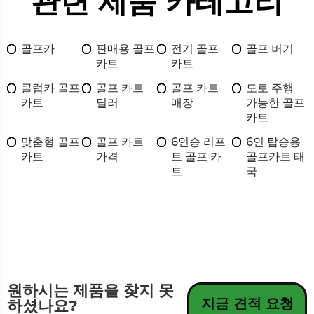
관련 제품 카테고리
골프카
판매용 골프
전기 골프
골프 버기
카트
카트
클럽카 골프
골프 카트
골프 카트
도로 주행
카트
딜러
매장
가능한 골프
카트
맞춤형 골프
골프 카트
6인승 리프
6인 탑승용
카트
가격
트 골프 카
골프카트 태
트
국
원하시는 제품을 찾지 못
지금 견적 요청
하셨나요?